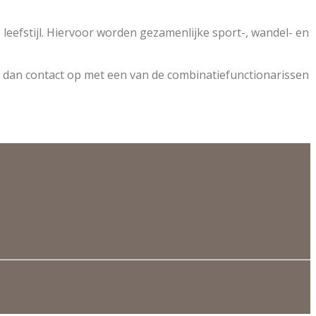
eefstijl. Hiervoor worden gezamenlijke sport-, wandel- en
dan contact op met een van de combinatiefunctionarissen