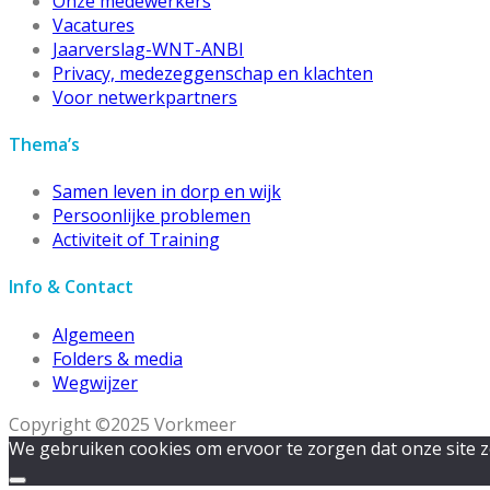
Onze medewerkers
Vacatures
Jaarverslag-WNT-ANBI
Privacy, medezeggenschap en klachten
Voor netwerkpartners
Thema’s
Samen leven in dorp en wijk
Persoonlijke problemen
Activiteit of Training
Info & Contact
Algemeen
Folders & media
Wegwijzer
Copyright ©2025 Vorkmeer
We gebruiken cookies om ervoor te zorgen dat onze site zo 